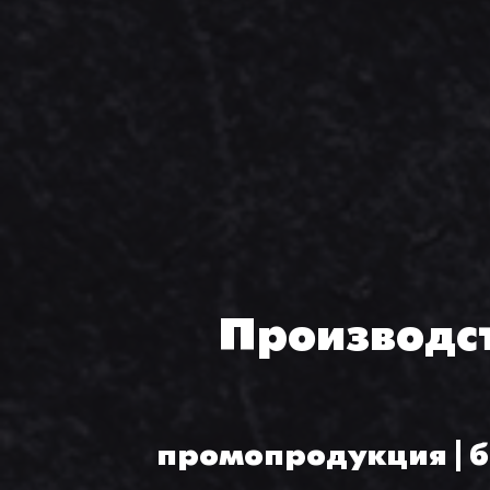
Производс
промопродукция | б